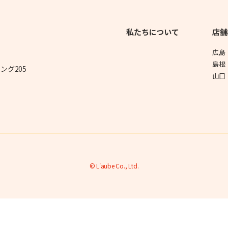
私たちについて
店舗
広島
島根
ング205
山口
© L'aube Co., Ltd.